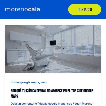
Ir
Paginación
CONTACTO
al
de
contenido
entradas
,
dudas google maps
seo
Por qué tu clínica dental no aparece en el Top 3 de Google
Maps
Deja un comentario
/
dudas google maps
,
seo
/
Juan Moreno-